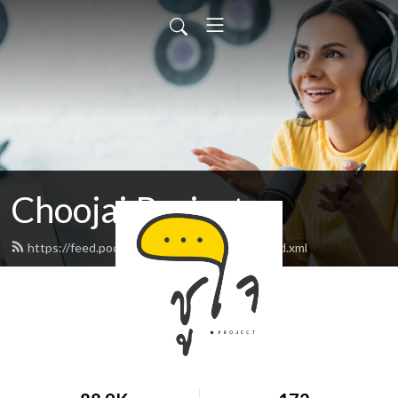
Choojai Project
https://feed.podbean.com/choojaiproject/feed.xml